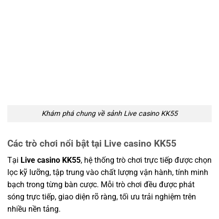
Khám phá chung về sảnh Live casino KK55
Các trò chơi nổi bật tại Live casino KK55
Tại
Live casino KK55
, hệ thống trò chơi trực tiếp được chọn
lọc kỹ lưỡng, tập trung vào chất lượng vận hành, tính minh
bạch trong từng bàn cược. Mỗi trò chơi đều được phát
sóng trực tiếp, giao diện rõ ràng, tối ưu trải nghiệm trên
nhiều nền tảng.