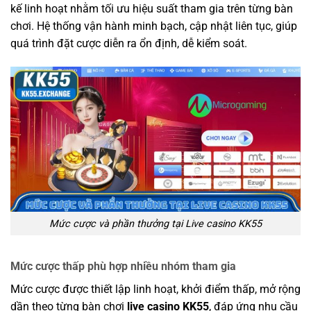
kế linh hoạt nhằm tối ưu hiệu suất tham gia trên từng bàn
chơi. Hệ thống vận hành minh bạch, cập nhật liên tục, giúp
quá trình đặt cược diễn ra ổn định, dễ kiểm soát.
Mức cược và phần thưởng tại Live casino KK55
Mức cược thấp phù hợp nhiều nhóm tham gia
Mức cược được thiết lập linh hoạt, khởi điểm thấp, mở rộng
dần theo từng bàn chơi
live casino KK55
, đáp ứng nhu cầu