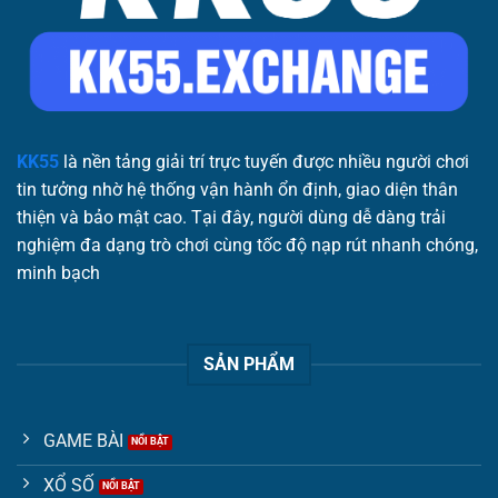
KK55
là nền tảng giải trí trực tuyến được nhiều người chơi
tin tưởng nhờ hệ thống vận hành ổn định, giao diện thân
thiện và bảo mật cao. Tại đây, người dùng dễ dàng trải
nghiệm đa dạng trò chơi cùng tốc độ nạp rút nhanh chóng,
minh bạch
SẢN PHẨM
GAME BÀI
XỔ SỐ