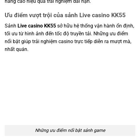
nâng cao hiệu quả trải nghiệm dài hạn.
Ưu điểm vượt trội của sảnh Live casino KK55
Sảnh
Live casino KK55
sở hữu hệ thống vận hành ổn định,
tối ưu từ hình ảnh đến tốc độ truyền tải. Những ưu điểm
nổi bật giúp trải nghiệm casino trực tiếp diễn ra mượt mà,
nhất quán.
Những ưu điểm nổi bật sảnh game