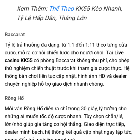
Xem Thêm:
Thể Thao
KK55 Kèo Nhanh,
Tỷ Lệ Hấp Dẫn, Thắng Lớn
Baccarat
Tỷ lệ trả thưởng đa dạng, từ 1:1 đến 1:11 theo từng cửa
cược, mở ra cơ hội chiến lược cho người chơi. Tại
Live
casino KK55
có phòng Baccarat không thu phí, cho phép
thử nghiệm chiến thuật trước khi tham gia cược thực. Hệ
thống bàn chơi liên tục cập nhật, hình ảnh HD và dealer
chuyên nghiệp hỗ trợ giao dịch nhanh chóng.
Rồng Hổ
Mỗi ván Rồng Hổ diễn ra chỉ trong 30 giây, lý tưởng cho
những ai muốn tốc độ cược nhanh. Tùy chọn chẵn/lẻ,
lớn/nhỏ giúp gia tăng cơ hội thắng. Giao diện trực tiếp,
dealer minh bạch, hệ thống kết quả cập nhật ngay lập tức,
mang đến trải nghiệm mượt mà.