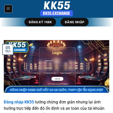
Bỏ
qua
nội
dung
ĐĂNG KÝ +58K
ĐĂNG NHẬP
05
Th1
Đăng nhập KK55
tưởng chừng đơn giản nhưng lại ảnh
hưởng trực tiếp đến độ ổn định và an toàn của tài khoản