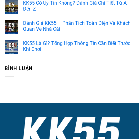
KK55 Có Uy Tín Không? Đánh Giá Chi Tiết Từ A
KK55
bình
05
Mới
luận
Đến Z
Th1
Nhất
ở
–
KK55
Không
Truy
Có
có
Đánh Giá KK55 – Phân Tích Toàn Diện Và Khách
Cập
Lừa
bình
05
Siêu
Đảo
luận
Quan Về Nhà Cái
Th1
Nhanh
Không?
ở
Trong
Bằng
KK55
Không
1
Chứng
Có
có
KK55 Là Gì? Tổng Hợp Thông Tin Cần Biết Trước
Giây
Thực
Uy
bình
05
Tế
Tín
luận
Khi Chơi
Th1
Bác
Không?
ở
Bỏ
Đánh
Đánh
Không
Tin
Giá
Giá
có
Đồn
Chi
KK55
bình
BÌNH LUẬN
Xấu
Tiết
–
luận
Từ
Phân
ở
A
Tích
KK55
Đến
Toàn
Là
Z
Diện
Gì?
Và
Tổng
Khách
Hợp
Quan
Thông
Về
Tin
Nhà
Cần
Cái
Biết
Trước
Khi
Chơi