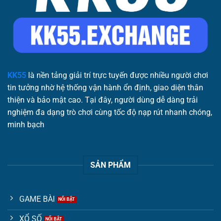
KK55
là nền tảng giải trí trực tuyến được nhiều người chơi
tin tưởng nhờ hệ thống vận hành ổn định, giao diện thân
thiện và bảo mật cao. Tại đây, người dùng dễ dàng trải
nghiệm đa dạng trò chơi cùng tốc độ nạp rút nhanh chóng,
minh bạch
SẢN PHẨM
GAME BÀI
XỔ SỐ